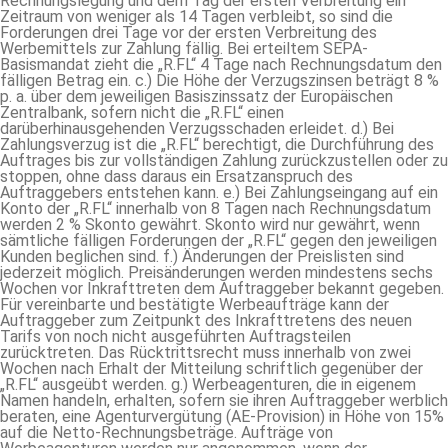
Rechnungslegung und dem Tag der ersten Verbreitung ein
Zeitraum von weniger als 14 Tagen verbleibt, so sind die
Forderungen drei Tage vor der ersten Verbreitung des
Werbemittels zur Zahlung fällig. Bei erteiltem SEPA-
Basismandat zieht die „R.FL“ 4 Tage nach Rechnungsdatum den
fälligen Betrag ein. c.) Die Höhe der Verzugszinsen beträgt 8 %
p. a. über dem jeweiligen Basiszinssatz der Europäischen
Zentralbank, sofern nicht die „R.FL“ einen
darüberhinausgehenden Verzugsschaden erleidet. d.) Bei
Zahlungsverzug ist die „R.FL“ berechtigt, die Durchführung des
Auftrages bis zur vollständigen Zahlung zurückzustellen oder zu
stoppen, ohne dass daraus ein Ersatzanspruch des
Auftraggebers entstehen kann. e.) Bei Zahlungseingang auf ein
Konto der „R.FL“ innerhalb von 8 Tagen nach Rechnungsdatum
werden 2 % Skonto gewährt. Skonto wird nur gewährt, wenn
sämtliche fälligen Forderungen der „R.FL“ gegen den jeweiligen
Kunden beglichen sind. f.) Änderungen der Preislisten sind
jederzeit möglich. Preisänderungen werden mindestens sechs
Wochen vor Inkrafttreten dem Auftraggeber bekannt gegeben.
Für vereinbarte und bestätigte Werbeaufträge kann der
Auftraggeber zum Zeitpunkt des Inkrafttretens des neuen
Tarifs von noch nicht ausgeführten Auftragsteilen
zurücktreten. Das Rücktrittsrecht muss innerhalb von zwei
Wochen nach Erhalt der Mitteilung schriftlich gegenüber der
„R.FL“ ausgeübt werden. g.) Werbeagenturen, die in eigenem
Namen handeln, erhalten, sofern sie ihren Auftraggeber werblich
beraten, eine Agenturvergütung (AE-Provision) in Höhe von 15%
auf die Netto-Rechnungsbeträge. Aufträge von