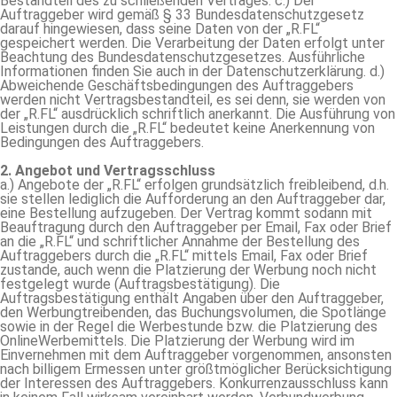
Bestandteil des zu schließenden Vertrages. c.) Der
Auftraggeber wird gemäß § 33 Bundesdatenschutzgesetz
darauf hingewiesen, dass seine Daten von der „R.FL“
gespeichert werden. Die Verarbeitung der Daten erfolgt unter
Beachtung des Bundesdatenschutzgesetzes. Ausführliche
Informationen finden Sie auch in der Datenschutzerklärung. d.)
Abweichende Geschäftsbedingungen des Auftraggebers
werden nicht Vertragsbestandteil, es sei denn, sie werden von
der „R.FL“ ausdrücklich schriftlich anerkannt. Die Ausführung von
Leistungen durch die „R.FL“ bedeutet keine Anerkennung von
Bedingungen des Auftraggebers.
2. Angebot und Vertragsschluss
a.) Angebote der „R.FL“ erfolgen grundsätzlich freibleibend, d.h.
sie stellen lediglich die Aufforderung an den Auftraggeber dar,
eine Bestellung aufzugeben. Der Vertrag kommt sodann mit
Beauftragung durch den Auftraggeber per Email, Fax oder Brief
an die „R.FL“ und schriftlicher Annahme der Bestellung des
Auftraggebers durch die „R.FL“ mittels Email, Fax oder Brief
zustande, auch wenn die Platzierung der Werbung noch nicht
festgelegt wurde (Auftragsbestätigung). Die
Auftragsbestätigung enthält Angaben über den Auftraggeber,
den Werbungtreibenden, das Buchungsvolumen, die Spotlänge
sowie in der Regel die Werbestunde bzw. die Platzierung des
OnlineWerbemittels. Die Platzierung der Werbung wird im
Einvernehmen mit dem Auftraggeber vorgenommen, ansonsten
nach billigem Ermessen unter größtmöglicher Berücksichtigung
der Interessen des Auftraggebers. Konkurrenzausschluss kann