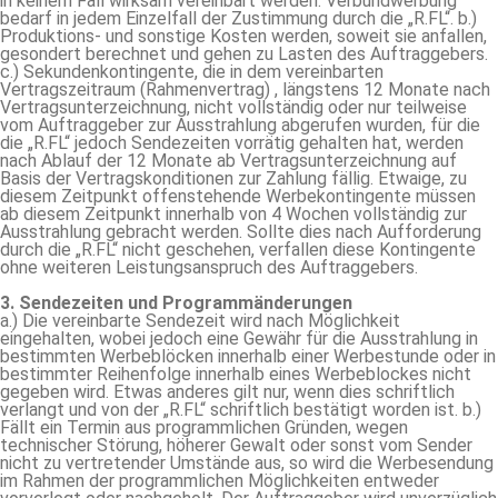
in keinem Fall wirksam vereinbart werden. Verbundwerbung
bedarf in jedem Einzelfall der Zustimmung durch die „R.FL“. b.)
Produktions- und sonstige Kosten werden, soweit sie anfallen,
gesondert berechnet und gehen zu Lasten des Auftraggebers.
c.) Sekundenkontingente, die in dem vereinbarten
Vertragszeitraum (Rahmenvertrag) , längstens 12 Monate nach
Vertragsunterzeichnung, nicht vollständig oder nur teilweise
vom Auftraggeber zur Ausstrahlung abgerufen wurden, für die
die „R.FL“ jedoch Sendezeiten vorrätig gehalten hat, werden
nach Ablauf der 12 Monate ab Vertragsunterzeichnung auf
Basis der Vertragskonditionen zur Zahlung fällig. Etwaige, zu
diesem Zeitpunkt offenstehende Werbekontingente müssen
ab diesem Zeitpunkt innerhalb von 4 Wochen vollständig zur
Ausstrahlung gebracht werden. Sollte dies nach Aufforderung
durch die „R.FL“ nicht geschehen, verfallen diese Kontingente
ohne weiteren Leistungsanspruch des Auftraggebers.
3. Sendezeiten und Programmänderungen
a.) Die vereinbarte Sendezeit wird nach Möglichkeit
eingehalten, wobei jedoch eine Gewähr für die Ausstrahlung in
bestimmten Werbeblöcken innerhalb einer Werbestunde oder in
bestimmter Reihenfolge innerhalb eines Werbeblockes nicht
gegeben wird. Etwas anderes gilt nur, wenn dies schriftlich
verlangt und von der „R.FL“ schriftlich bestätigt worden ist. b.)
Fällt ein Termin aus programmlichen Gründen, wegen
technischer Störung, höherer Gewalt oder sonst vom Sender
nicht zu vertretender Umstände aus, so wird die Werbesendung
im Rahmen der programmlichen Möglichkeiten entweder