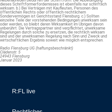
Nebenabreden bedürfen der Schriftform. Die Abbedingung
dieses Schriftformerfordernisses ist ebenfalls nur schriftlich
wirksam. b.) Bei Verträgen mit Kaufleuten, Personen des
öffentlichen Rechts oder öffentlich-rechtlichem
Sondervermögen ist Gerichtsstand Flensburg. c.) Sollten
einzelne Teile der vorstehenden Bedingungen unwirksam sein
oder werden, so bleibt deren Wirksamkeit im Übrigen davon
unberührt. Die Vertragspartner sind verpflichtet, unwirksame
Regelungen durch solche zu ersetzen, die rechtlich wirksam
sind und der unwirksamen Regelung nach Sinn und Zweck und
wirtschaftlichen Ergebnis soweit wie möglich entsprechen.
Radio Flensburg UG (haftungsbeschränkt)
Clädenstr. 5
24943 Flensburg
Januar 2023
R:FL live
Rechtliches