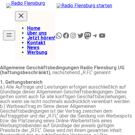
Zum
Inhalt
springen
Home
über uns
WhatsApp
Facebook
Instagram
Twitter
Mastodon
Telegram
YouTube
Jetzt hören!
Kontakt
News
Werbung
Allgemeine Geschäftsbedingungen Radio Flensburg UG
(haftungsbeschränkt)
, nachstehend „R.FL“ genannt
1. Geltungsbereich
a.) Alle Aufträge und Leistungen erfolgen ausschließlich auf
Grundlage dieser Allgemeinen Geschäftsbedingungen. Diese
gelten somit auch für alle künftigen Geschäftsbeziehungen,
auch wenn sie nicht nochmals ausdrücklich vereinbart werden.
b.) Werbeauftrag im Sinne dieser Allgemeinen
Geschäftsbedingungen ist der Vertrag zwischen dem
Auftraggeber und der „R.FL“ über die Sendung von Werbespots
bzw. die Platzierung eines Online-Werbemittels eines
Werbungtreibenden auf Grundlage der jeweils gültigen
Preisliste der „R.FL“. Diese wird mit ihrem gesamten Inhalt