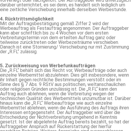
vorverlegt oder nachgeholt. Der Auftraggeber wird unverzüglich
darüber unterrichtet, es sei denn, es handelt sich lediglich um
eine zeitliche Verschiebung innerhalb derselben Werbestunde.
4. Rücktrittsmöglichkeit
Mit der Auftragsbestätigung gemäß Ziffer 2 wird der
Werbeauftrag als Festauftrag angenommen. Der Auftraggeber
kann aber schriftlich bis zu 4 Wochen vor dem ersten
Verbreitungstermin von dem erteilten Auftrag ganz oder
teilweise zurücktreten oder Werbezeiträume verschieben.
Danach ist eine Stornierung/ Verschiebung nur mit Zustimmung
der „R.FL“ zulässig.
5. Zurückweisung von Werbefunkaufträgen
Die „R.FL“ behält sich das Recht vor, Werbeaufträge oder auch
einzelne Werbemittel abzulehnen. Dies gilt insbesondere, wenn
ihr Inhalt gegen rechtliche Bestimmungen verstößt oder im
Sinne des § 7 Abs. 9 RStV aus politischen, weltanschaulichen
oder religiösen Gründen unzulässig ist. Die „R.FL“ kann den
Auftrag auch ablehnen, wenn die Verbreitung wegen der
technischen Qualität des Werbemittels unzumutbar ist. Darüber
hinaus kann die „R.FL“ Werbeaufträge wie auch einzelne
Werbemittel ablehnen, wenn die Ausführung des Auftrags ihren
Interessen entgegensteht. Der Auftraggeber wird über die
Entscheidung der Nichtverbreitung umgehend in Kenntnis
gesetzt. Ist der abgelehnte Auftrag bereits bezahlt, so hat der
Auftraggeber Anspruch auf Rückerstattung der hierfür