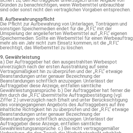
sichert zu, den Auftraggeber unverzüglich unter Angabe von
Gründen zu benachrichtigen, wenn Werbemittel unbrauchbar
sind oder sonst nicht den vertraglichen Vorgaben entsprechen.
8. Aufbewahrungspflicht
Die Pflicht zur Aufbewahrung von Unterlagen, Tonträgern und
sonstigen Speichermedien endet für die „R.FL“ mit der
Umspielung der angelieferten Werbemittel auf „R.FL“ eigenen
Speichermedien. Sollte ein Werbemittel für einen Werbeauftrag
mehr als ein Jahr nicht zum Einsatz kommen, ist die „R.FL“
berechtigt, das Werbemittel zu löschen.
9. Gewährleistung
a.) Der Auftraggeber hat den ausgestrahlten Werbespot
unverzüglich nach der ersten Ausstrahlung auf seine
Vertragsmäßigkeit hin zu überprüfen und der „R.FL“ etwaige
Beanstandungen unter genauer Bezeichnung der
Beanstandungen schriftlich anzuzeigen. Unterlässt der
Auftraggeber diese Anzeige, entfallen sämtliche
Gewährleistungsansprüche. b.) Der Auftraggeber hat ferner die
ihm durch die „R.FL“ übermittelte Auftragsbestätigung (vgl.
Ziffer 2.) unverzüglich nach Erhalt und unter Berücksichtigung
des vorangegangenen Angebots des Auftraggebers auf ihre
inhaltliche Richtigkeit hin zu überprüfen und der „R.FL“ etwaige
Beanstandungen unter genauer Bezeichnung der
Beanstandungen schriftlich anzuzeigen. Unterlässt der
Auftraggeber diese Anzeige, entfallen sämtliche
Gewährleistungsansprüche. c.) Bei nicht vertragsgemäßer