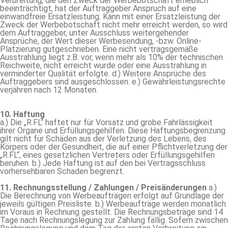
Verbreitung, die den Zweck der Werbebotschaft erheblich
beeinträchtigt, hat der Auftraggeber Anspruch auf eine
einwandfreie Ersatzleistung. Kann mit einer Ersatzleistung der
Zweck der Werbebotschaft nicht mehr erreicht werden, so wird
dem Auftraggeber, unter Ausschluss weitergehender
Ansprüche, der Wert dieser Werbesendung, -bzw. Online-
Platzierung gutgeschrieben. Eine nicht vertragsgemäße
Ausstrahlung liegt z.B. vor, wenn mehr als 10% der technischen
Reichweite, nicht erreicht wurde oder eine Ausstrahlung in
verminderter Qualität erfolgte. d.) Weitere Ansprüche des
Auftraggebers sind ausgeschlossen. e.) Gewährleistungsrechte
verjähren nach 12 Monaten.
10. Haftung
a.) Die „R.FL“ haftet nur für Vorsatz und grobe Fahrlässigkeit
ihrer Organe und Erfüllungsgehilfen. Diese Haftungsbegrenzung
gilt nicht für Schäden aus der Verletzung des Lebens, des
Körpers oder der Gesundheit, die auf einer Pflichtverletzung der
„R.FL“, eines gesetzlichen Vertreters oder Erfüllungsgehilfen
beruhen. b.) Jede Haftung ist auf den bei Vertragsschluss
vorhersehbaren Schaden begrenzt.
11. Rechnungsstellung / Zahlungen / Preisänderungen
a.)
Die Berechnung von Werbeaufträgen erfolgt auf Grundlage der
jeweils gültigen Preisliste. b.) Werbeaufträge werden monatlich
im Voraus in Rechnung gestellt. Die Rechnungsbeträge sind 14
Tage nach Rechnungslegung zur Zahlung fällig. Sofern zwischen