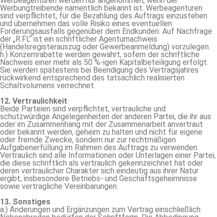
Werbeagenturen werden nur angenommen, wenn der
Werbungtreibende namentlich bekannt ist. Werbeagenturen
sind verpflichtet, für die Bezahlung des Auftrags einzustehen
und übernehmen das volle Risiko eines eventuellen
Forderungsausfalls gegenüber dem Endkunden. Auf Nachfrage
der „R.FL“ ist ein schriftlicher Agenturnachweis
(Handelsregisterauszug oder Gewerbeanmeldung) vorzulegen.
h.) Konzernrabatte werden gewährt, sofern der schriftliche
Nachweis einer mehr als 50 %-igen Kapitalbeteiligung erfolgt.
Sie werden spätestens bei Beendigung des Vertragsjahres
rückwirkend entsprechend des tatsächlich realisierten
Schaltvolumens verrechnet.
12. Vertraulichkeit
Beide Parteien sind verpflichtet, vertrauliche und
schutzwürdige Angelegenheiten der anderen Partei, die ihr aus
oder im Zusammenhang mit der Zusammenarbeit anvertraut
oder bekannt werden, geheim zu halten und nicht für eigene
oder fremde Zwecke, sondern nur zur rechtmäßigen
Aufgabenerfüllung im Rahmen des Auftrags zu verwenden.
Vertraulich sind alle Informationen oder Unterlagen einer Partei,
die diese schriftlich als vertraulich gekennzeichnet hat oder
deren vertraulicher Charakter sich eindeutig aus ihrer Natur
ergibt, insbesondere Betriebs- und Geschäftsgeheimnisse
sowie vertragliche Vereinbarungen.
13. Sonstiges
a.) Änderungen und Ergänzungen zum Vertrag einschließlich