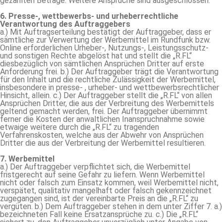
gezahlten Beträge. Weitere Ansprüche sind ausgeschlossen.
6. Presse-, wettbewerbs- und urheberrechtliche
Verantwortung des Auftraggebers
a.) Mit Auftragserteilung bestätigt der Auftraggeber, dass er
sämtliche zur Verwertung der Werbemittel im Rundfunk bzw.
Online erforderlichen Urheber-, Nutzungs-, Leistungsschutz-
und sonstigen Rechte abgelöst hat und stellt die „R.FL“
diesbezüglich von sämtlichen Ansprüchen Dritter auf erste
Anforderung frei. b.) Der Auftraggeber trägt die Verantwortung
für den Inhalt und die rechtliche Zulässigkeit der Werbemittel,
insbesondere in presse- , urheber- und wettbewerbsrechtlicher
Hinsicht, allein. c.) Der Auftraggeber stellt die „R.FL“ von allen
Ansprüchen Dritter, die aus der Verbreitung des Werbemittels
geltend gemacht werden, frei. Der Auftraggeber übernimmt
ferner die Kosten der anwaltlichen Inanspruchnahme sowie
etwaige weitere durch die „R.FL“ zu tragenden
Verfahrenskosten, welche aus der Abwehr von Ansprüchen
Dritter die aus der Verbreitung der Werbemittel resultieren.
7. Werbemittel
a.) Der Auftraggeber verpflichtet sich, die Werbemittel
fristgerecht auf seine Gefahr zu liefern. Wenn Werbemittel
nicht oder falsch zum Einsatz kommen, weil Werbemittel nicht,
verspätet, qualitativ mangelhaft oder falsch gekennzeichnet
zugegangen sind, ist der vereinbarte Preis an die „R.FL“ zu
vergüten. b.) Dem Auftraggeber stehen in dem unter Ziffer 7. a.)
bezeichneten Fall keine Ersatzansprüche zu. c.) Die „R.FL“