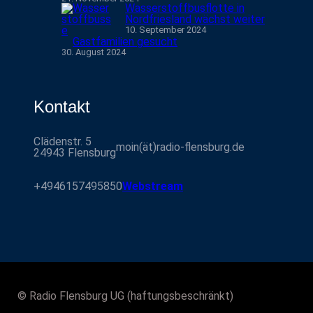
Wasserstoffbusflotte in
Nordfriesland wächst weiter
10. September 2024
Gastfamilien gesucht
30. August 2024
Kontakt
Clädenstr. 5
moin(ät)radio-flensburg.de
24943 Flensburg
+4946157495850
Webstream
© Radio Flensburg UG (haftungsbeschränkt)