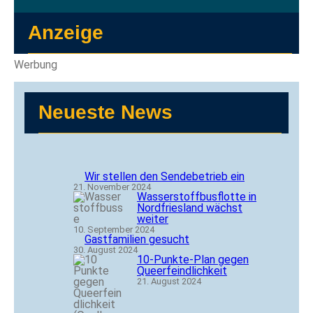
h
e
Anzeige
n
Werbung
Neueste News
Wir stellen den Sendebetrieb ein
21. November 2024
Wasserstoffbusflotte in
Nordfriesland wächst
weiter
10. September 2024
Gastfamilien gesucht
30. August 2024
10-Punkte-Plan gegen
Queerfeindlichkeit
21. August 2024