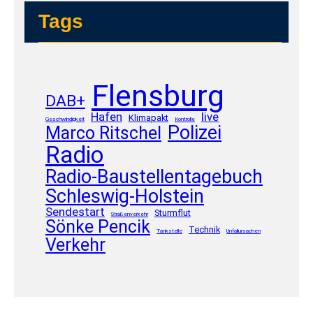
Tags
Flensburg
DAB+
Hafen
live
Klimapakt
Geschwindigkeit
Kontrolle
Polizei
Marco Ritschel
Radio
Radio-Baustellentagebuch
Schleswig-Holstein
Sendestart
Sturmflut
Straßenverkehr
Sönke Pencik
Technik
Tankstelle
Unfallursachen
Verkehr