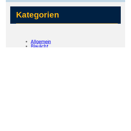
Kategorien
Allgemein
Blaulicht
Politik
R.FL
Top Stories
Tags
Flensburg
DAB+