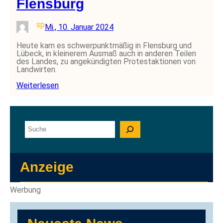
Flensburg
sp
Mi., 10. Januar 2024
Heute kam es schwerpunktmäßig in Flensburg und
Lübeck, in kleinerem Ausmaß auch in anderen Teilen
des Landes, zu angekündigten Protestaktionen von
Landwirten.
Weiterlesen
S
u
c
h
e
Anzeige
n
Werbung