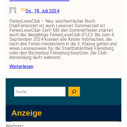
sp
Do., 18. Juli 2024
FerienLeseClub – Neu: wöchentlicher Buch-
ClubFerienzeit ist auch Lesezeit Sommerzeit ist
FerienLeseClub-Zeit! Mit den Sommerferien startet
auch der diesjährige FerienLeseClub (FLC)! Bis zum 4.
September 2024 können alle Kinder mitmachen, die
nach den Ferien mindestens in die 3. Klasse gehen und
einen Leseausweis für die Stadtbibliothek Flensburg
oder den Bücherbus Flensburg besitzen. Die Club-
Anmeldung läuft während…
Weiterlesen
S
u
c
h
e
Anzeige
n
Werbung