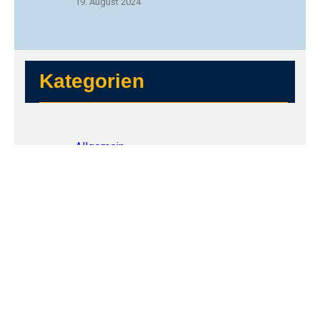
19. August 2024
Kategorien
Allgemein
Blaulicht
Politik
R.FL
Top Stories
Tags