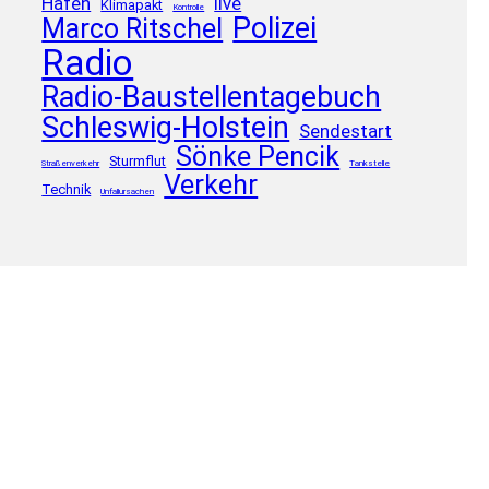
Hafen
live
Klimapakt
Kontrolle
Polizei
Marco Ritschel
Radio
Radio-Baustellentagebuch
Schleswig-Holstein
Sendestart
Sönke Pencik
Sturmflut
Straßenverkehr
Tankstelle
Verkehr
Technik
Unfallursachen