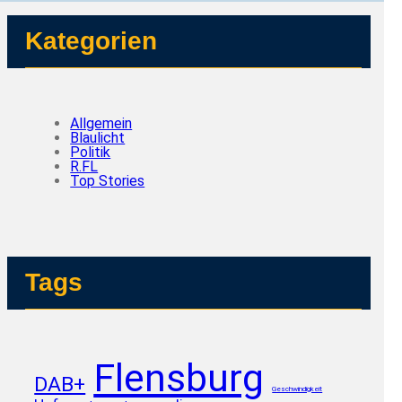
Kategorien
Allgemein
Blaulicht
Politik
R.FL
Top Stories
Tags
Flensburg
DAB+
Geschwindigkeit