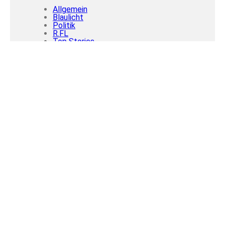
Allgemein
Blaulicht
Politik
R.FL
Top Stories
Tags
Flensburg
DAB+
Hafen
live
Klimapakt
Geschwindigkeit
Kontrolle
Polizei
Marco Ritschel
Radio
Radio-Baustellentagebuch
Schleswig-Holstein