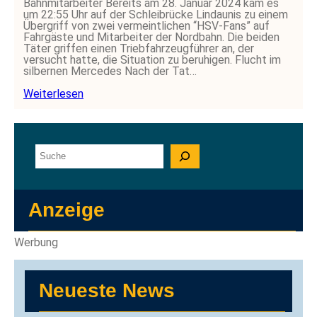
Bahnmitarbeiter Bereits am 28. Januar 2024 kam es
um 22:55 Uhr auf der Schleibrücke Lindaunis zu einem
Übergriff von zwei vermeintlichen “HSV-Fans” auf
Fahrgäste und Mitarbeiter der Nordbahn. Die beiden
Täter griffen einen Triebfahrzeugführer an, der
versucht hatte, die Situation zu beruhigen. Flucht im
silbernen Mercedes Nach der Tat…
Weiterlesen
S
u
c
h
e
Anzeige
n
Werbung
Neueste News