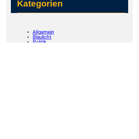
Kategorien
Allgemein
Blaulicht
Politik
R.FL
Top Stories
Tags
Flensburg
DAB+
Hafen
live
Klimapakt
Geschwindigkeit
Kontrolle
Polizei
Marco Ritschel