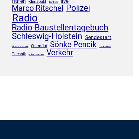
Hafen
live
Klimapakt
Kontrolle
Polizei
Marco Ritschel
Radio
Radio-Baustellentagebuch
Schleswig-Holstein
Sendestart
Sönke Pencik
Sturmflut
Straßenverkehr
Tankstelle
Verkehr
Technik
Unfallursachen