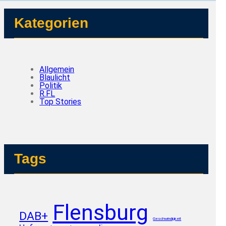
Kategorien
Allgemein
Blaulicht
Politik
R.FL
Top Stories
Tags
Flensburg
DAB+
Geschwindigkeit