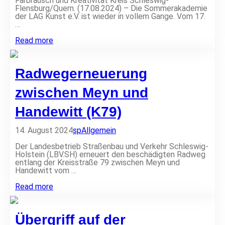
Farbrausch und Kreativität Kreis Schleswig-
e
l
-
Flensburg/Quern. (17.08.2024) – Die Sommerakademie
r
w
N
der LAG Kunst e.V. ist wieder in vollem Gange. Vom 17.
w
o
u
…
e
c
m
i
h
m
S
Read more
t
e
e
o
e
R
r
m
r
O
n
m
!
A
a
Radwegerneuerung
e
D
u
r
P
f
a
zwischen Meyn und
O
g
k
L
e
a
Handewitt (K79)
d
d
e
e
c
m
14. August 2024
sp
Allgemein
k
i
t
e
Der Landesbetrieb Straßenbau und Verkehr Schleswig-
d
Holstein (LBV.SH) erneuert den beschädigten Radweg
e
entlang der Kreisstraße 79 zwischen Meyn und
r
Handewitt vom …
L
A
R
Read more
G
a
K
d
u
w
Übergriff auf der
n
e
s