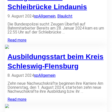
g
t
e
Schleibrücke Lindaunis
e
r
.
n
V
9. August 2024
sp
Allgemein
,
Blaulicht
e
.
u
:
Die Bundespolizei sucht Zeugen Überfall auf
e
A
Bahnmitarbeiter Bereits am 28. Januar 2024 kam es um
r
b
22:55 Uhr auf der Schleibrücke …
u
s
n
c
Ü
Read more
g
h
b
z
l
e
w
u
r
i
Ausbildungsstart beim Kreis
s
g
s
s
r
c
a
i
Schleswig-Flensburg
h
u
f
e
s
f
n
8. August 2024
sp
Allgemein
s
a
M
t
u
e
Zehn neue Nachwuchskräfte beginnen ihre Karriere Am
e
f
y
Donnerstag, den 1. August 2024, starteten zehn neue
l
d
n
Nachwuchskräfte ihre Ausbildung bzw. ihr …
l
e
u
u
r
n
A
Read more
n
S
d
u
g
c
H
s
a
h
a
b
m
l