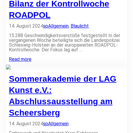
Bilanz der Kontrollwoche
d
u
e
g
l
s
ROADPOL
n
m
i
a
n
14. August 2024
sp
Allgemein
,
Blaulicht
s
F
c
l
15.288 Geschwindigkeitsverstöße festgestellt In der
h
e
vergangenen Woche beteiligte sich die Landespolizei
e
n
Schleswig-Holstein an der europaweiten ROADPOL-
m
s
Kontrollwoche. Der Fokus lag auf …
i
b
t
u
B
Read more
g
r
i
e
g
l
f
–
a
ä
Sommerakademie der LAG
W
n
l
i
z
s
r
d
Kunst e.V.:
c
r
e
h
a
r
t
Abschlussausstellung am
d
K
e
e
o
n
Scheersberg
l
n
H
n
t
a
i
r
n
14. August 2024
sp
Allgemein
m
o
d
m
l
y