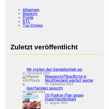
i
ü
g
r
Allgemein
-
M
Blaulicht
F
e
Politik
l
n
R.FL
e
s
Top Stories
n
c
s
h
b
e
u
n
r
m
Zuletzt veröffentlicht
g
i
t
B
e
h
i
Wir stellen den Sendebetrieb ein
n
21. November 2024
d
Wasserstoffbusflotte in
e
Nordfriesland wächst weiter
r
10. September 2024
u
Gastfamilien gesucht
n
30. August 2024
g
10-Punkte-Plan gegen
e
Queerfeindlichkeit
n
21. August 2024