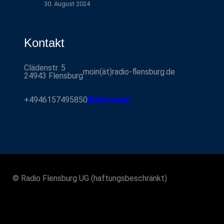
30. August 2024
Kontakt
Clädenstr. 5
moin(ät)radio-flensburg.de
24943 Flensburg
+4946157495850
Webstream
© Radio Flensburg UG (haftungsbeschränkt)
WhatsApp
Facebook
Instagram
Twitter
Mastodon
YouTube
Telegram
Follow Us :