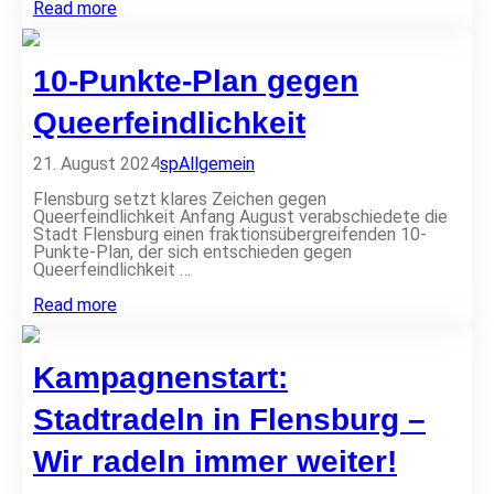
G
Read more
f
a
l
s
o
t
t
10-Punkte-Plan gegen
f
t
a
e
m
Queerfeindlichkeit
i
i
n
l
N
21. August 2024
sp
Allgemein
i
o
e
r
Flensburg setzt klares Zeichen gegen
n
d
Queerfeindlichkeit Anfang August verabschiedete die
g
f
Stadt Flensburg einen fraktionsübergreifenden 10-
e
r
Punkte-Plan, der sich entschieden gegen
s
i
Queerfeindlichkeit …
u
e
c
s
1
Read more
h
l
0
t
a
-
n
P
d
Kampagnenstart:
u
w
n
ä
k
Stadtradeln in Flensburg –
c
t
h
e
Wir radeln immer weiter!
s
-
t
P
w