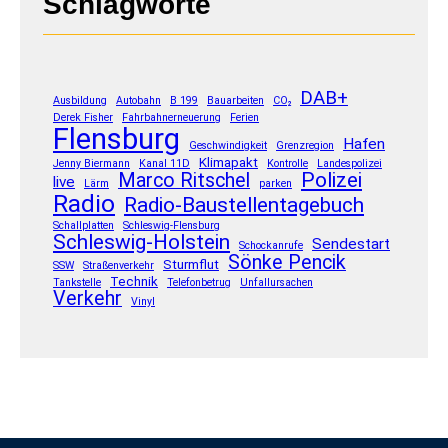
Schlagworte
DAB+
Ausbildung
Autobahn
B 199
Bauarbeiten
CO₂
Derek Fisher
Fahrbahnerneuerung
Ferien
Flensburg
Hafen
Geschwindigkeit
Grenzregion
Klimapakt
Jenny Biermann
Kanal 11D
Kontrolle
Landespolizei
Polizei
Marco Ritschel
live
Lärm
parken
Radio
Radio-Baustellentagebuch
Schallplatten
Schleswig-Flensburg
Schleswig-Holstein
Sendestart
Schockanrufe
Sönke Pencik
Sturmflut
SSW
Straßenverkehr
Technik
Tankstelle
Telefonbetrug
Unfallursachen
Verkehr
Vinyl