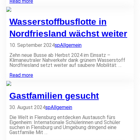
W
Read more
i
r
s
Wasserstoffbusflotte in
t
e
l
Nordfriesland wächst weiter
l
e
10. September 2024
sp
Allgemein
n
d
Zehn neue Busse ab Herbst 2024 im Einsatz –
e
Klimaneutraler Nahverkehr dank grünem Wasserstoff
n
Nordfriesland setzt weiter auf saubere Mobilität: …
S
e
W
Read more
n
a
d
s
e
s
b
Gastfamilien gesucht
e
e
r
t
s
r
30. August 2024
sp
Allgemein
t
i
o
e
Die Welt in Flensburg entdecken Austausch fürs
f
b
Eigenheim: Internationale Schülerinnen und Schüler
f
e
suchen in Flensburg und Umgebung dringend eine
b
i
Gastfamilie Mit …
u
n
s