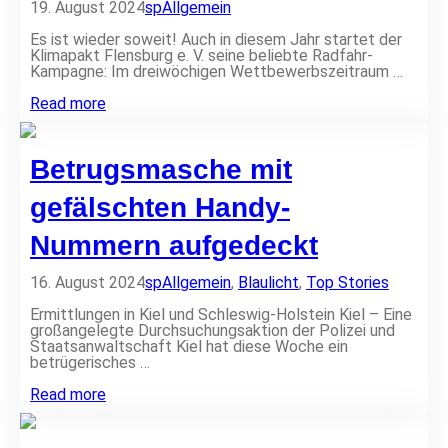
l
19. August 2024
sp
Allgemein
e
a
i
n
Es ist wieder soweit! Auch in diesem Jahr startet der
t
g
Klimapakt Flensburg e. V. seine beliebte Radfahr-
e
e
Kampagne: Im dreiwöchigen Wettbewerbszeitraum …
r
g
e
K
Read more
n
a
Q
m
u
p
Betrugsmasche mit
e
a
e
g
r
n
gefälschten Handy-
f
e
e
n
Nummern aufgedeckt
i
s
n
t
d
a
16. August 2024
sp
Allgemein
,
Blaulicht
,
Top Stories
l
r
i
t
Ermittlungen in Kiel und Schleswig-Holstein Kiel – Eine
c
:
großangelegte Durchsuchungsaktion der Polizei und
h
S
Staatsanwaltschaft Kiel hat diese Woche ein
k
t
betrügerisches …
e
a
i
d
B
Read more
t
t
e
r
t
a
r