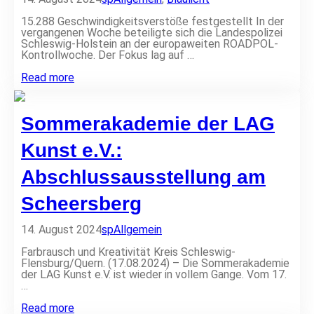
s
F
c
l
15.288 Geschwindigkeitsverstöße festgestellt In der
h
e
vergangenen Woche beteiligte sich die Landespolizei
e
n
Schleswig-Holstein an der europaweiten ROADPOL-
m
s
Kontrollwoche. Der Fokus lag auf …
i
b
t
u
B
Read more
g
r
i
e
g
l
f
–
a
ä
Sommerakademie der LAG
W
n
l
i
z
s
r
d
Kunst e.V.:
c
r
e
h
a
r
t
Abschlussausstellung am
d
K
e
e
o
n
Scheersberg
l
n
H
n
t
a
i
r
n
14. August 2024
sp
Allgemein
m
o
d
m
l
y
Farbrausch und Kreativität Kreis Schleswig-
e
l
-
Flensburg/Quern. (17.08.2024) – Die Sommerakademie
r
w
N
der LAG Kunst e.V. ist wieder in vollem Gange. Vom 17.
w
o
u
…
e
c
m
i
h
m
S
Read more
t
e