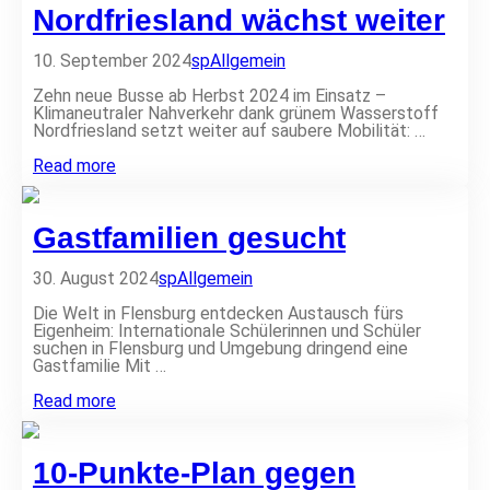
l
Nordfriesland wächst weiter
l
e
10. September 2024
sp
Allgemein
n
d
Zehn neue Busse ab Herbst 2024 im Einsatz –
e
Klimaneutraler Nahverkehr dank grünem Wasserstoff
n
Nordfriesland setzt weiter auf saubere Mobilität: …
S
e
W
Read more
n
a
d
s
e
s
b
Gastfamilien gesucht
e
e
r
t
s
r
30. August 2024
sp
Allgemein
t
i
o
e
Die Welt in Flensburg entdecken Austausch fürs
f
b
Eigenheim: Internationale Schülerinnen und Schüler
f
e
suchen in Flensburg und Umgebung dringend eine
b
i
Gastfamilie Mit …
u
n
s
G
Read more
f
a
l
s
o
t
t
10-Punkte-Plan gegen
f
t
a