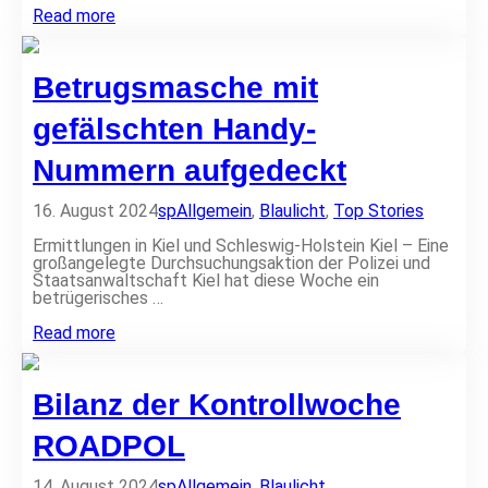
e
K
Read more
n
a
Q
m
u
p
Betrugsmasche mit
e
a
e
g
r
n
gefälschten Handy-
f
e
e
n
Nummern aufgedeckt
i
s
n
t
d
a
16. August 2024
sp
Allgemein
,
Blaulicht
,
Top Stories
l
r
i
t
Ermittlungen in Kiel und Schleswig-Holstein Kiel – Eine
c
:
großangelegte Durchsuchungsaktion der Polizei und
h
S
Staatsanwaltschaft Kiel hat diese Woche ein
k
t
betrügerisches …
e
a
i
d
B
Read more
t
t
e
r
t
a
r
Bilanz der Kontrollwoche
d
u
e
g
l
s
ROADPOL
n
m
i
a
n
14. August 2024
sp
Allgemein
,
Blaulicht