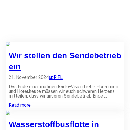
Wir stellen den Sendebetrieb
ein
21. November 2024
sp
R.FL
Das Ende einer mutigen Radio-Vision Liebe Hörerinnen
und Hörer,heute müssen wir euch schweren Herzens
mitteilen, dass wir unseren Sendebetrieb Ende …
W
Read more
i
r
s
Wasserstoffbusflotte in
t
e