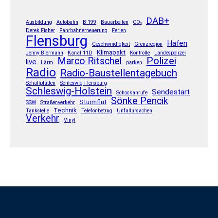
DAB+
Ausbildung
Autobahn
B 199
Bauarbeiten
CO₂
Derek Fisher
Fahrbahnerneuerung
Ferien
Flensburg
Hafen
Geschwindigkeit
Grenzregion
Klimapakt
Jenny Biermann
Kanal 11D
Kontrolle
Landespolizei
Polizei
Marco Ritschel
live
Lärm
parken
Radio
Radio-Baustellentagebuch
Schallplatten
Schleswig-Flensburg
Schleswig-Holstein
Sendestart
Schockanrufe
Sönke Pencik
Sturmflut
SSW
Straßenverkehr
Technik
Tankstelle
Telefonbetrug
Unfallursachen
Verkehr
Vinyl