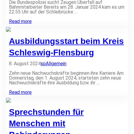
:
Die Bundespolizei sucht Zeugen Überfall auf
e
A
Bahnmitarbeiter Bereits am 28. Januar 2024 kam es um
r
b
22:55 Uhr auf der Schleibrücke …
u
s
n
c
Ü
Read more
g
h
b
z
l
e
w
u
r
i
Ausbildungsstart beim Kreis
s
g
s
s
r
c
a
i
Schleswig-Flensburg
h
u
f
e
s
f
n
8. August 2024
sp
Allgemein
s
a
M
t
u
e
Zehn neue Nachwuchskräfte beginnen ihre Karriere Am
e
f
y
Donnerstag, den 1. August 2024, starteten zehn neue
l
d
n
Nachwuchskräfte ihre Ausbildung bzw. ihr …
l
e
u
u
r
n
A
Read more
n
S
d
u
g
c
H
s
a
h
a
b
m
l
n
Sprechstunden für
i
S
e
d
l
c
i
e
d
Menschen mit
h
b
w
u
e
r
i
n
e
ü
t