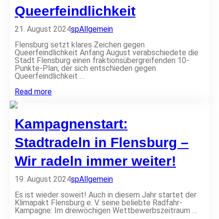
e
m
Queerfeindlichkeit
i
i
n
l
N
21. August 2024
sp
Allgemein
i
o
e
r
Flensburg setzt klares Zeichen gegen
n
d
Queerfeindlichkeit Anfang August verabschiedete die
g
f
Stadt Flensburg einen fraktionsübergreifenden 10-
e
r
Punkte-Plan, der sich entschieden gegen
s
i
Queerfeindlichkeit …
u
e
c
s
1
Read more
h
l
0
t
a
-
n
P
d
Kampagnenstart:
u
w
n
ä
k
Stadtradeln in Flensburg –
c
t
h
e
Wir radeln immer weiter!
s
-
t
P
w
l
19. August 2024
sp
Allgemein
e
a
i
n
Es ist wieder soweit! Auch in diesem Jahr startet der
t
g
Klimapakt Flensburg e. V. seine beliebte Radfahr-
e
e
Kampagne: Im dreiwöchigen Wettbewerbszeitraum …
r
g